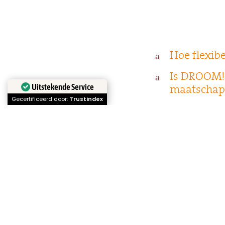
Hoe flexib
a
Is DROOM! 
a
maatschapp
Uitstekende Service
Gecertificeerd door:
Trustindex
Is DROOM! 
a
Is parkeren
a
Wat is inb
a
de Aam? En
Wat is inb
a