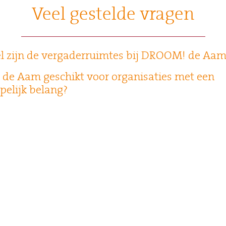
Veel gestelde vragen
el zijn de vergaderruimtes bij DROOM! de Aam
de Aam geschikt voor organisaties met een
elijk belang?
de Aam goed bereikbaar met de auto en het 
 gratis bij zakelijke bijeenkomsten?
egrepen bij een vergaderarrangement bij DR
 wat zijn de kosten?
egrepen bij een vergaderarrangement?